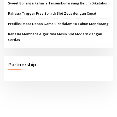
Sweet Bonanza Rahasia Tersembunyi yang Belum Diketahui
Rahasia Trigger Free Spin di Slot Zeus dengan Cepat
Prediksi Masa Depan Game Slot dalam 10 Tahun Mendatang
Rahasia Membaca Algoritma Mesin Slot Modern dengan
Cerdas
Partnership