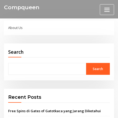
Skip
Compqueen
to
content
About Us
Search
Search
Recent Posts
Free Spins di Gates of Gatotkaca yang Jarang Diketahui