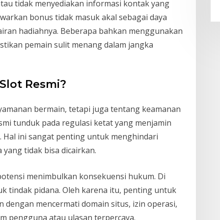
 atau tidak menyediakan informasi kontak yang
awarkan bonus tidak masuk akal sebagai daya
ncairan hadiahnya. Beberapa bahkan menggunakan
stikan pemain sulit menang dalam jangka
Slot Resmi?
nyamanan bermain, tetapi juga tentang keamanan
esmi tunduk pada regulasi ketat yang menjamin
. Hal ini sangat penting untuk menghindari
yang tidak bisa dicairkan.
berpotensi menimbulkan konsekuensi hukum. Di
uk tindak pidana. Oleh karena itu, penting untuk
n dengan mencermati domain situs, izin operasi,
rum pengguna atau ulasan terpercaya.