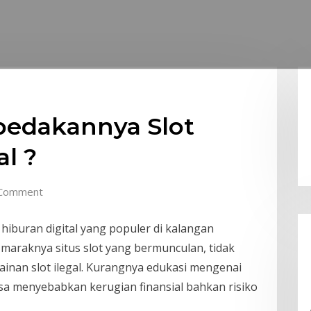
edakannya Slot
al ?
Comment
 hiburan digital yang populer di kalangan
maraknya situs slot yang bermunculan, tidak
ainan slot ilegal. Kurangnya edukasi mengenai
isa menyebabkan kerugian finansial bahkan risiko