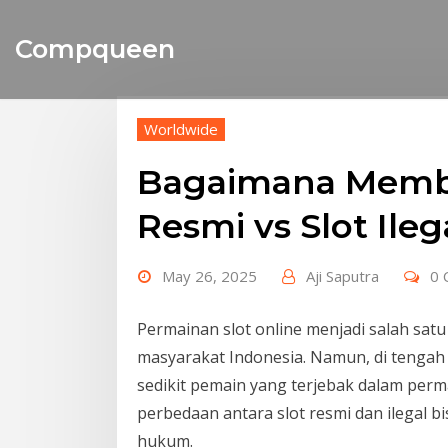
Skip
to
Compqueen
content
Worldwide
Bagaimana Memb
Resmi vs Slot Ileg
May 26, 2025
Aji Saputra
0 
Permainan slot online menjadi salah satu
masyarakat Indonesia. Namun, di tengah 
sedikit pemain yang terjebak dalam perm
perbedaan antara slot resmi dan ilegal b
hukum.