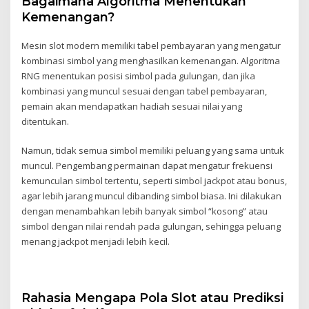
Bagaimana Algoritma Menentukan
Kemenangan?
Mesin slot modern memiliki tabel pembayaran yang mengatur
kombinasi simbol yang menghasilkan kemenangan. Algoritma
RNG menentukan posisi simbol pada gulungan, dan jika
kombinasi yang muncul sesuai dengan tabel pembayaran,
pemain akan mendapatkan hadiah sesuai nilai yang
ditentukan.
Namun, tidak semua simbol memiliki peluang yang sama untuk
muncul. Pengembang permainan dapat mengatur frekuensi
kemunculan simbol tertentu, seperti simbol jackpot atau bonus,
agar lebih jarang muncul dibanding simbol biasa. Ini dilakukan
dengan menambahkan lebih banyak simbol “kosong” atau
simbol dengan nilai rendah pada gulungan, sehingga peluang
menang jackpot menjadi lebih kecil.
Rahasia Mengapa Pola Slot atau Prediksi