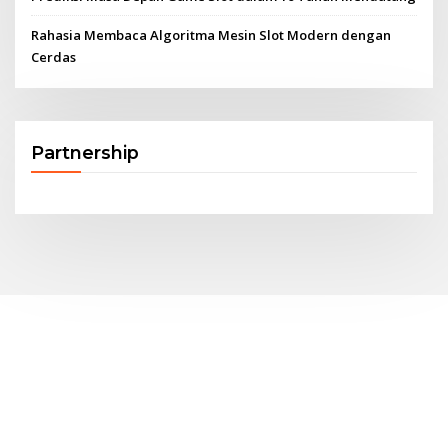
Rahasia Membaca Algoritma Mesin Slot Modern dengan
Cerdas
Partnership