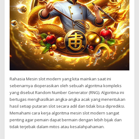
Rahasia Mesin slot modern yang kita mainkan saat ini
sebenarnya dioperasikan oleh sebuah algoritma kompleks
yang disebut Random Number Generator (RNG). Algoritma ini
bertugas menghasilkan angka-angka acak yang menentukan
hasil setiap putaran slot secara adil dan tidak bisa diprediksi.
Memahami cara kerja algoritma mesin slot modern sangat
penting agar pemain dapat bermain dengan lebih bijak dan
tidak terjebak dalam mitos atau kesalahpahaman.