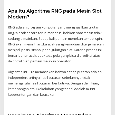
Apa Itu Algoritma RNG pada Mesin Slot
Modern?
RNG adalah program komputer yang menghasilkan urutan
angka acak secara terus-menerus, bahkan saat mesin tidak
sedang dimainkan. Setiap kali pemain menekan tombol spin,
RNG akan memilih angka acak yang kemudian diterjemahkan
menjadi posisi simbol pada gulungan slot. Karena proses ini
benar-benar acak, tidak ada pola yang bisa diprediksi atau
dikontrol oleh pemain maupun operator.
Algoritma ini juga memastikan bahwa setiap putaran adalah
independen, artinya hasil putaran sebelumnya tidak
memengaruhi hasil putaran berikutnya. Dengan demikian,
kemenangan atau kekalahan yang terjadi adalah murni
keberuntungan dan keacakan.