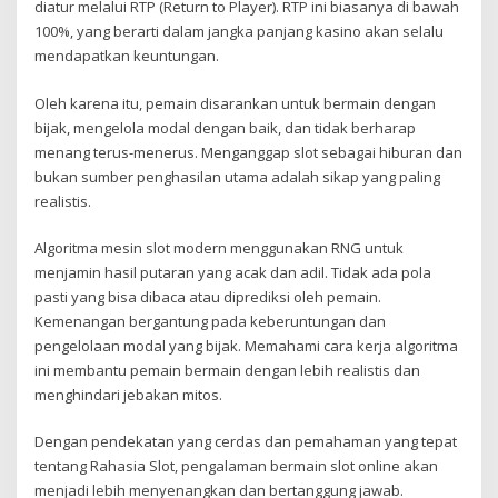
diatur melalui RTP (Return to Player). RTP ini biasanya di bawah
100%, yang berarti dalam jangka panjang kasino akan selalu
mendapatkan keuntungan.
Oleh karena itu, pemain disarankan untuk bermain dengan
bijak, mengelola modal dengan baik, dan tidak berharap
menang terus-menerus. Menganggap slot sebagai hiburan dan
bukan sumber penghasilan utama adalah sikap yang paling
realistis.
Algoritma mesin slot modern menggunakan RNG untuk
menjamin hasil putaran yang acak dan adil. Tidak ada pola
pasti yang bisa dibaca atau diprediksi oleh pemain.
Kemenangan bergantung pada keberuntungan dan
pengelolaan modal yang bijak. Memahami cara kerja algoritma
ini membantu pemain bermain dengan lebih realistis dan
menghindari jebakan mitos.
Dengan pendekatan yang cerdas dan pemahaman yang tepat
tentang Rahasia Slot, pengalaman bermain slot online akan
menjadi lebih menyenangkan dan bertanggung jawab.